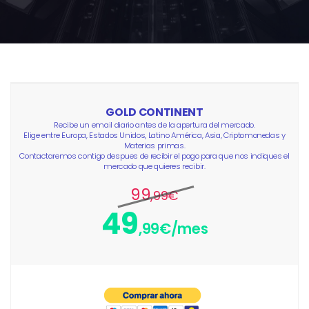
GOLD CONTINENT
Recibe un email diario antes de la apertura del mercado.
Elige entre Europa, Estados Unidos, Latino América, Asia, Criptomonedas y
Materias primas.
Contactaremos contigo despues de recibir el pago para que nos indiques el
mercado que quieres recibir.
99
,99€
49
,99€/mes