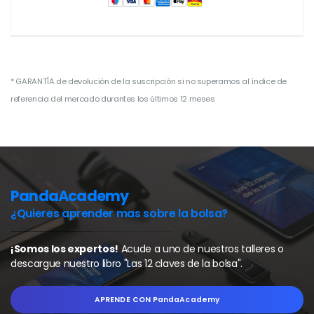
* GARANTÍA de devolución de la suscripción si no superamos al índice de
referencia del mercado durantes los últimos 12 meses
PandaAcademy
¿Quieres aprender mas sobre la bolsa?
¡Somos los expertos!
Acude a uno de nuestros talleres o
descargue nuestro libro
"Las 12 claves de la bolsa".
APRENDE CON
PandaAcademy